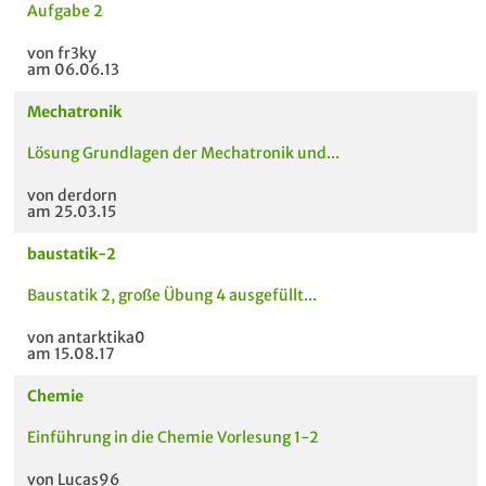
Aufgabe 2
von fr3ky
am 06.06.13
Mechatronik
Lösung Grundlagen der Mechatronik und...
von derdorn
am 25.03.15
baustatik-2
Baustatik 2, große Übung 4 ausgefüllt...
MODUL
TITEL DER UNTERLAG
HOC
von antarktika0
E
am 15.08.17
Chemie
Einführung in die Chemie Vorlesung 1-2
von Lucas96