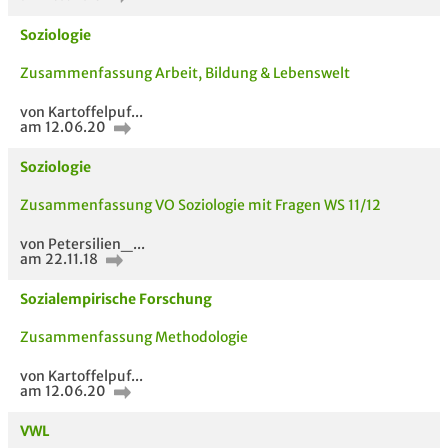
Soziologie
Zusammenfassung Arbeit, Bildung & Lebenswelt
von Kartoffelpuf...
am 12.06.20
Soziologie
Zusammenfassung VO Soziologie mit Fragen WS 11/12
von Petersilien_...
am 22.11.18
Sozialempirische Forschung
Zusammenfassung Methodologie
5 VERWANDTE
TITEL DER
HOC
von Kartoffelpuf...
MODULE
UNTERLAGE
am 12.06.20
VWL