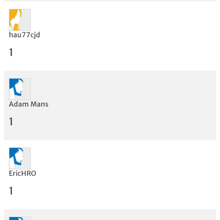
hau77cjd
1
Adam Mans
1
Bewertung
EricHRO
1