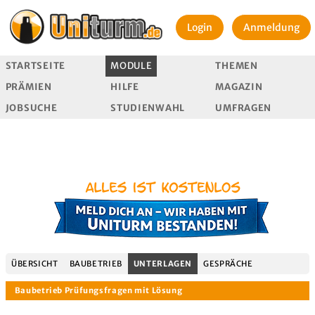
Login
Anmeldung
STARTSEITE
MODULE
THEMEN
PRÄMIEN
HILFE
MAGAZIN
JOBSUCHE
STUDIENWAHL
UMFRAGEN
ÜBERSICHT
BAUBETRIEB
UNTERLAGEN
GESPRÄCHE