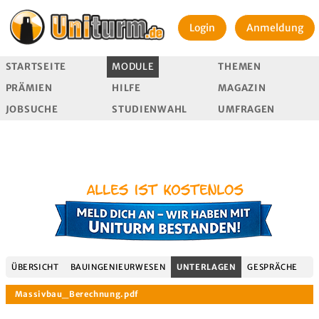
Login
Anmeldung
STARTSEITE
MODULE
THEMEN
PRÄMIEN
HILFE
MAGAZIN
JOBSUCHE
STUDIENWAHL
UMFRAGEN
ÜBERSICHT
BAUINGENIEURWESEN
UNTERLAGEN
GESPRÄCHE