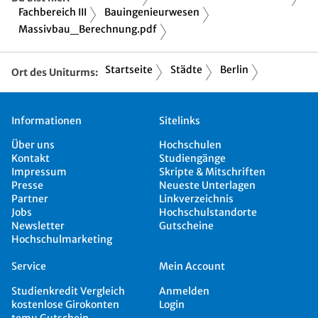
Fachbereich III
Bauingenieurwesen
Massivbau_Berechnung.pdf
Startseite
Städte
Berlin
Ort des Uniturms:
Informationen
Sitelinks
Über uns
Hochschulen
Kontakt
Studiengänge
Impressum
Skripte & Mitschriften
Presse
Neueste Unterlagen
Partner
Linkverzeichnis
Jobs
Hochschulstandorte
Newsletter
Gutscheine
Hochschulmarketing
Service
Mein Account
Studienkredit Vergleich
Anmelden
kostenlose Girokonten
Login
temu Gutschein