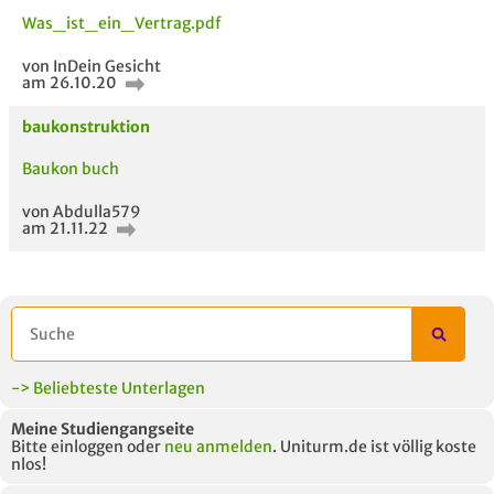
Was_ist_ein_Vertrag.pdf
von InDein Gesicht
am 26.10.20
baukonstruktion
Baukon buch
von Abdulla579
am 21.11.22
5 VERWANDTE
TITEL DER
HOC
MODULE
UNTERLAGE
-> Beliebteste Unterlagen
Meine Studiengangseite
Bitte einloggen oder
neu anmelden
. Uniturm.de ist völlig koste
nlos!