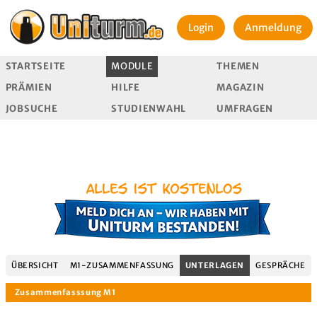
Login
Anmeldung
STARTSEITE
MODULE
THEMEN
PRÄMIEN
HILFE
MAGAZIN
JOBSUCHE
STUDIENWAHL
UMFRAGEN
ÜBERSICHT
M1-ZUSAMMENFASSUNG
UNTERLAGEN
GESPRÄCHE