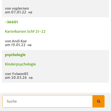
5 VERWANDTE
TITEL DER
HOC
MODULE
UNTERLAGE
von voplernen
am 07.01.22
-36601
Karteikarten SchF 21-22
von Andi Kae
am 19.01.22
psychologie
Kinderpsychologie
von Yviwon85
am 20.03.26