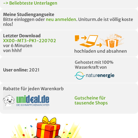
-> Beliebteste Unterlagen
Meine Studiengangseite
Bitte einloggen oder
neu anmelden
. Uniturm.de ist völlig koste
nlos!
Letzter Download
XX00-MT3-PK1-220702
vor 6 Minuten
von hhhf
hochladen und absahnen
Gehostet mit 100%
Wasserkraft von
User online:
2021
Rabatte für jeden Warenkorb
Gutscheine für
tausende Shops