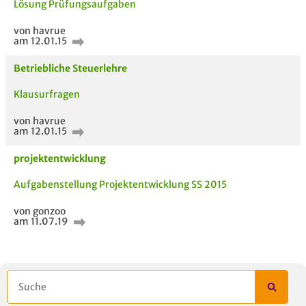
Lösung Prüfungsaufgaben
von havrue
am 12.01.15
Betriebliche Steuerlehre
Klausurfragen
von havrue
am 12.01.15
projektentwicklung
Aufgabenstellung Projektentwicklung SS 2015
von gonzoo
am 11.07.19
5 VERWANDTE
TITEL DER
HOC
MODULE
UNTERLAGE