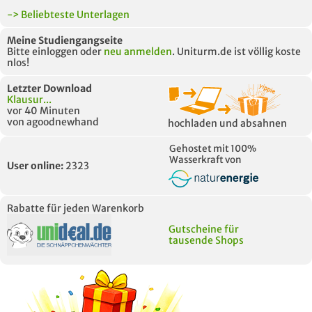
-> Beliebteste Unterlagen
Meine Studiengangseite
Bitte einloggen oder
neu anmelden
. Uniturm.de ist völlig koste
nlos!
Letzter Download
Klausur...
vor 40 Minuten
von agoodnewhand
hochladen und absahnen
Gehostet mit 100%
Wasserkraft von
User online:
2323
Rabatte für jeden Warenkorb
Gutscheine für
tausende Shops