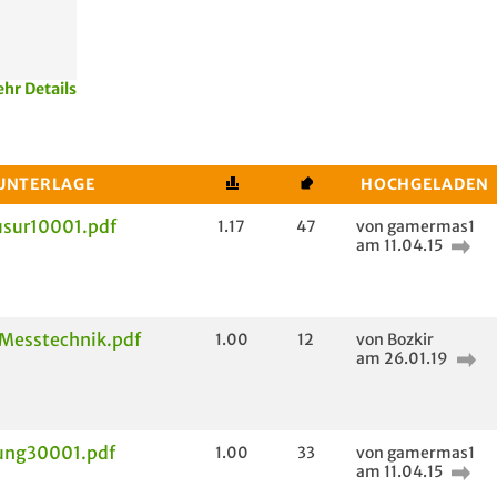
hr Details
 UNTERLAGE
HOCHGELADEN
usur10001.pdf
1.17
47
von gamermas1
am 11.04.15
 Messtechnik.pdf
1.00
12
von Bozkir
am 26.01.19
ung30001.pdf
1.00
33
von gamermas1
am 11.04.15