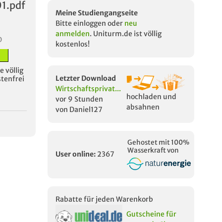
1.pdf
Meine Studiengangseite
Bitte einloggen oder
neu
anmelden
. Uniturm.de ist völlig
D
kostenlos!
 völlig
Letzter Download
stenfrei
Wirtschaftsprivat...
hochladen und
vor 9 Stunden
absahnen
von Daniel127
Gehostet mit 100%
Wasserkraft von
User online:
2367
Rabatte für jeden Warenkorb
Gutscheine für