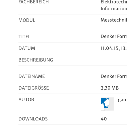
FACHBEREICH
Elektrotech
Informatio
Messtechni
MODUL
Denker For
TITEL
DATUM
11.04.15, 13
BESCHREIBUNG
DATEINAME
Denker For
DATEIGRÖSSE
2,30 MB
AUTOR
gam
DOWNLOADS
40