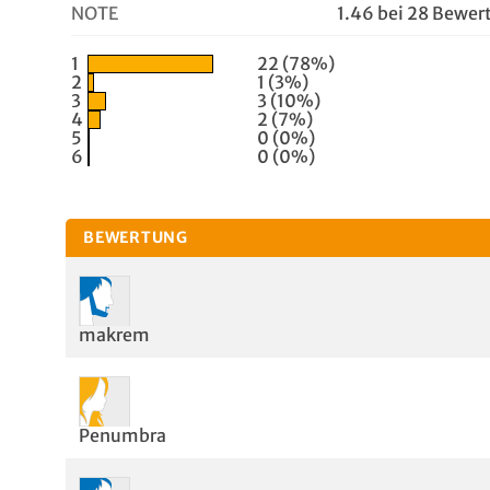
NOTE
1.46 bei 28 Bewe
1
22 (78%)
2
1 (3%)
3
3 (10%)
4
2 (7%)
5
0 (0%)
6
0 (0%)
BEWERTUNG
makrem
Penumbra