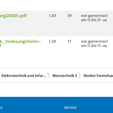
ung20001.pdf
1.03
39
von gamermas1
am 11.04.15
k_Vorlesungsfolien-
1.20
17
von gamermas1
f
am 11.04.15
Elektrotechnik und Infor...
Messtechnik 2
Denker Formels
ks
Service