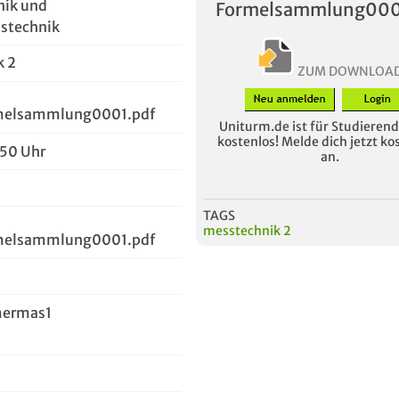
nik und
Formelsammlung000
nstechnik
k 2
ZUM DOWNLOA
melsammlung0001.pdf
Uniturm.de ist für Studierende
kostenlos! Melde dich jetzt ko
:50 Uhr
an.
TAGS
messtechnik 2
melsammlung0001.pdf
ermas1