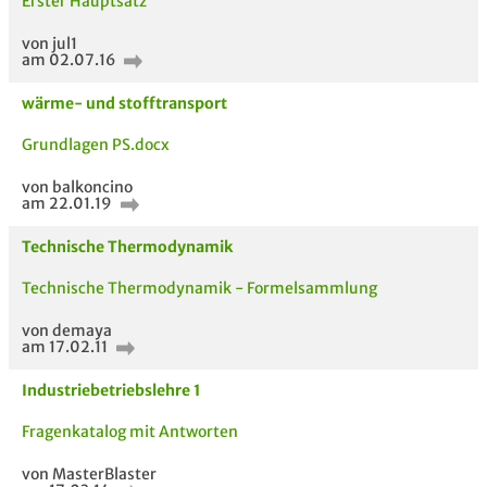
Erster Hauptsatz
von jul1
am 02.07.16
wärme- und stofftransport
Grundlagen PS.docx
von balkoncino
am 22.01.19
Technische Thermodynamik
Technische Thermodynamik - Formelsammlung
von demaya
am 17.02.11
5 VERWANDTE
TITEL DER
HOC
Industriebetriebslehre 1
MODULE
UNTERLAGE
Fragenkatalog mit Antworten
von MasterBlaster