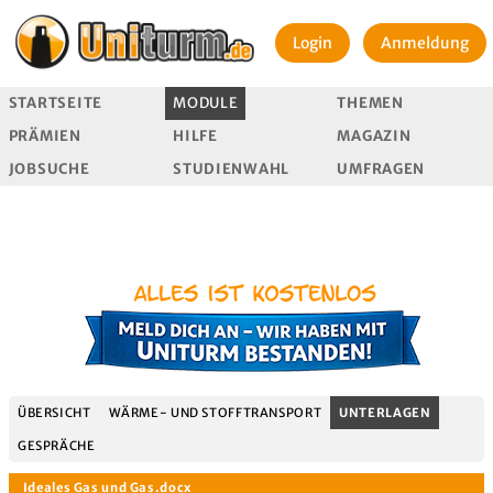
Login
Anmeldung
STARTSEITE
MODULE
THEMEN
PRÄMIEN
HILFE
MAGAZIN
JOBSUCHE
STUDIENWAHL
UMFRAGEN
ÜBERSICHT
WÄRME- UND STOFFTRANSPORT
UNTERLAGEN
GESPRÄCHE