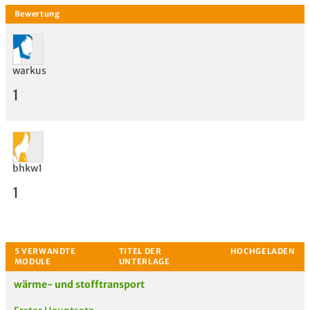
warkus
1
bhkw1
1
Bewertung
wärme- und stofftransport