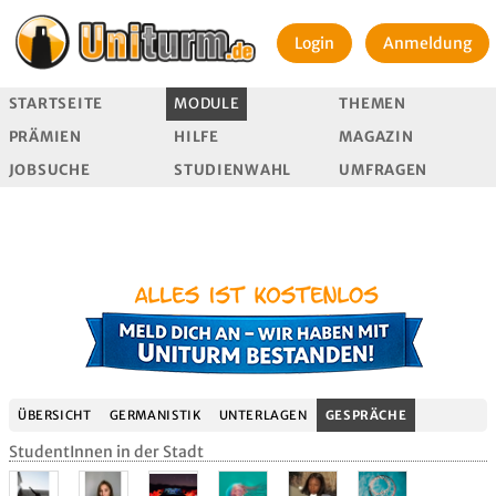
Login
Anmeldung
STARTSEITE
MODULE
THEMEN
PRÄMIEN
HILFE
MAGAZIN
JOBSUCHE
STUDIENWAHL
UMFRAGEN
ÜBERSICHT
GERMANISTIK
UNTERLAGEN
GESPRÄCHE
StudentInnen in der Stadt