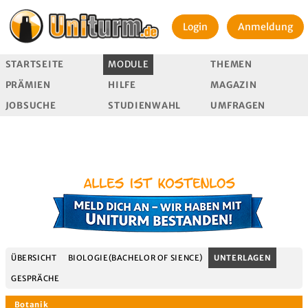
Login
Anmeldung
STARTSEITE
MODULE
THEMEN
PRÄMIEN
HILFE
MAGAZIN
JOBSUCHE
STUDIENWAHL
UMFRAGEN
ÜBERSICHT
BIOLOGIE(BACHELOR OF SIENCE)
UNTERLAGEN
GESPRÄCHE