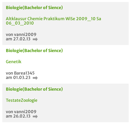
Biologie(Bachelor of Sience)
Altklausur Chemie Praktikum WiSe 2009_10 Sa
06_03_2010
AUCH IM MODUL
TITEL DER
HOC
UNTERLAGE
von vanni2009
am 27.02.13
Biologie(Bachelor of Sience)
Genetik
von Barea1345
am 01.03.23
Biologie(Bachelor of Sience)
TestateZoologie
von vanni2009
am 26.02.13