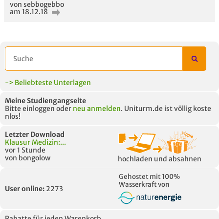
von sebbogebbo
am 18.12.18
-> Beliebteste Unterlagen
Meine Studiengangseite
Bitte einloggen oder
neu anmelden
. Uniturm.de ist völlig koste
nlos!
Letzter Download
Klausur Medizin:...
vor 1 Stunde
von bongolow
hochladen und absahnen
Gehostet mit 100%
Wasserkraft von
User online:
2273
Rabatte für jeden Warenkorb