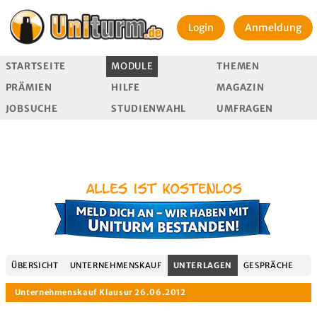
Login
Anmeldung
STARTSEITE
MODULE
THEMEN
PRÄMIEN
HILFE
MAGAZIN
JOBSUCHE
STUDIENWAHL
UMFRAGEN
ÜBERSICHT
UNTERNEHMENSKAUF
UNTERLAGEN
GESPRÄCHE