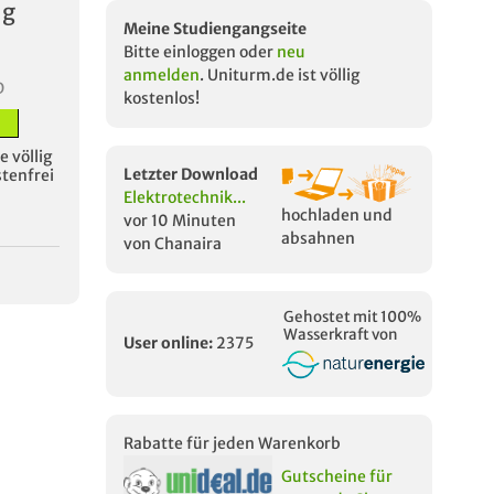
ng
Meine Studiengangseite
Bitte einloggen oder
neu
anmelden
. Uniturm.de ist völlig
D
kostenlos!
 völlig
Letzter Download
stenfrei
Elektrotechnik...
hochladen und
vor 10 Minuten
absahnen
von Chanaira
Gehostet mit 100%
Wasserkraft von
User online:
2375
Rabatte für jeden Warenkorb
Gutscheine für