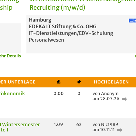
rship
Recruiting (m/w/d)
Hamburg
EDEKA IT Stiftung & Co. OHG
IT-Dienstleistungen/EDV-Schulung
Personalwesen
hr Details
DER UNTERLAGE
HOCHGELADEN
tökonomik
0.00
0
von Anonym
am 28.07.26
I Wintersemester
1.09
62
von Nic1989
te 1
am 10.11.11