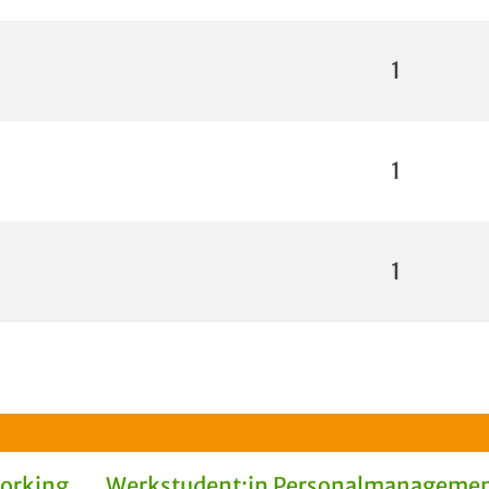
1
1
1
Working
Werkstudent:in Personalmanagemen