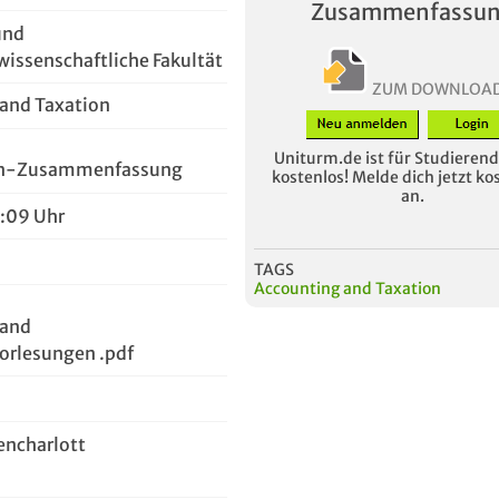
Zusammenfassu
und
wissenschaftliche Fakultät
ZUM DOWNLOA
and Taxation
Uniturm.de ist für Studierende
en-Zusammenfassung
kostenlos! Melde dich jetzt ko
an.
2:09 Uhr
TAGS
Accounting and Taxation
 and
orlesungen .pdf
encharlott