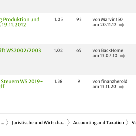
g Produktion und
1.05
93
von Marvin150
k 19.11.2012
am 20.11.12
rift WS2002/2003
1.02
65
von BackHome
am 13.07.10
 Steuern WS 2019-
1.38
9
von finanzherold
df
am 13.11.20
..
Juristische und Wirtscha...
Accounting and Taxation
V