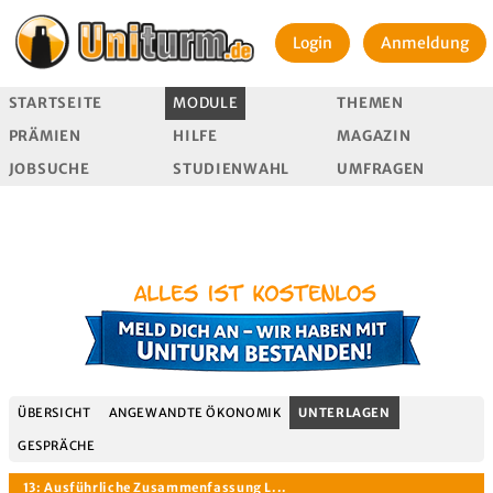
Login
Anmeldung
STARTSEITE
MODULE
THEMEN
PRÄMIEN
HILFE
MAGAZIN
JOBSUCHE
STUDIENWAHL
UMFRAGEN
ÜBERSICHT
ANGEWANDTE ÖKONOMIK
UNTERLAGEN
GESPRÄCHE