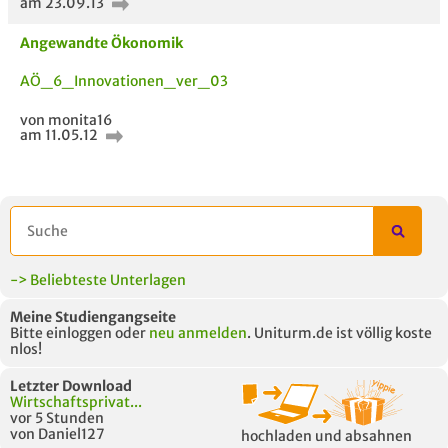
am 23.09.13
Angewandte Ökonomik
AÖ_6_Innovationen_ver_03
von monita16
am 11.05.12
AUCH IM MODUL
TITEL DER
HOC
UNTERLAGE
-> Beliebteste Unterlagen
Meine Studiengangseite
Bitte einloggen oder
neu anmelden
. Uniturm.de ist völlig koste
nlos!
Letzter Download
Wirtschaftsprivat...
vor 5 Stunden
von Daniel127
hochladen und absahnen