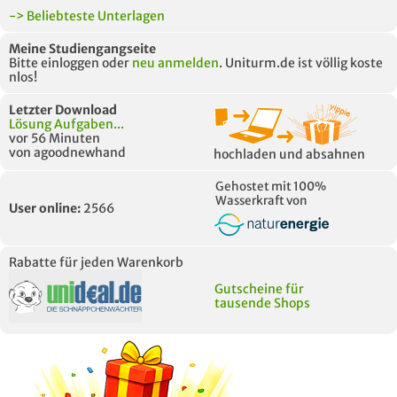
-> Beliebteste Unterlagen
Meine Studiengangseite
Bitte einloggen oder
neu anmelden
. Uniturm.de ist völlig koste
nlos!
Letzter Download
Lösung Aufgaben...
vor 56 Minuten
von agoodnewhand
hochladen und absahnen
Gehostet mit 100%
Wasserkraft von
User online:
2566
Rabatte für jeden Warenkorb
Gutscheine für
tausende Shops