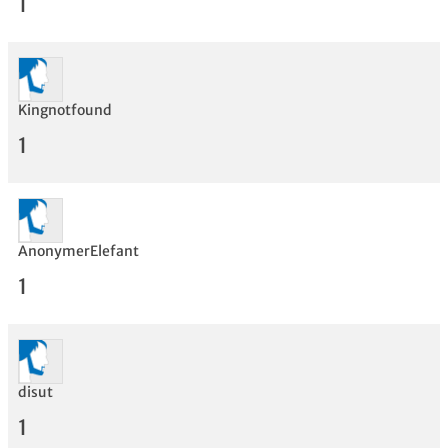
1
Kingnotfound
Bewertung
1
AnonymerElefant
1
disut
1