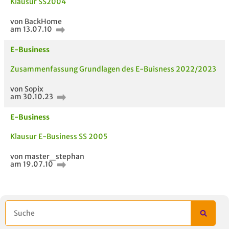
Klausur SS2004
von BackHome
am 13.07.10
E-Business
Zusammenfassung Grundlagen des E-Buisness 2022/2023
von Sopix
am 30.10.23
E-Business
Klausur E-Business SS 2005
von master_stephan
am 19.07.10
AUCH IM MODUL
TITEL DER
HOC
UNTERLAGE