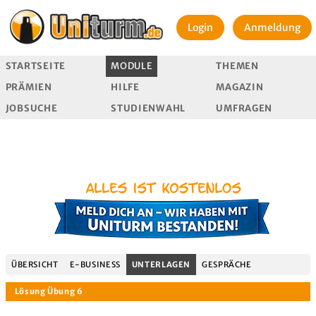
Login
Anmeldung
STARTSEITE
MODULE
THEMEN
PRÄMIEN
HILFE
MAGAZIN
JOBSUCHE
STUDIENWAHL
UMFRAGEN
ÜBERSICHT
E-BUSINESS
UNTERLAGEN
GESPRÄCHE