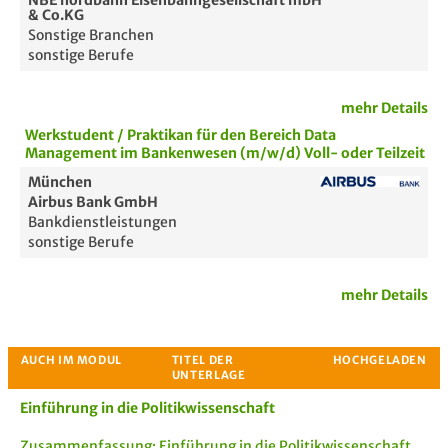
NBE nordbahn Eisenbahngesellschaft mbH
& Co.KG
Sonstige Branchen
sonstige Berufe
Bewertung
mehr Details
Werkstudent / Praktikan für den Bereich Data
Management im Bankenwesen (m/w/d) Voll- oder Teilzeit
München
Airbus Bank GmbH
Bankdienstleistungen
sonstige Berufe
mehr Details
Passende Stellenanzeigen
Einführung in die Politikwissenschaft
Zusammenfassung: Einführung in die Politikwissenschaft