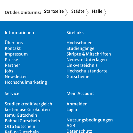
Startseite
Städte
Halle
Ort des Uniturms:
Informationen
Sitelinks
Über uns
Hochschulen
Kontakt
Studiengänge
Impressum
Skripte & Mitschriften
Presse
Neueste Unterlagen
Partner
Linkverzeichnis
Jobs
Hochschulstandorte
Newsletter
Gutscheine
Hochschulmarketing
Service
Mein Account
Studienkredit Vergleich
Anmelden
kostenlose Girokonten
Login
temu Gutschein
Nutzungsbedingungen
Babbel Gutschein
AGB
Otto Gutschein
Datenschutz
ReBuy Gutschein