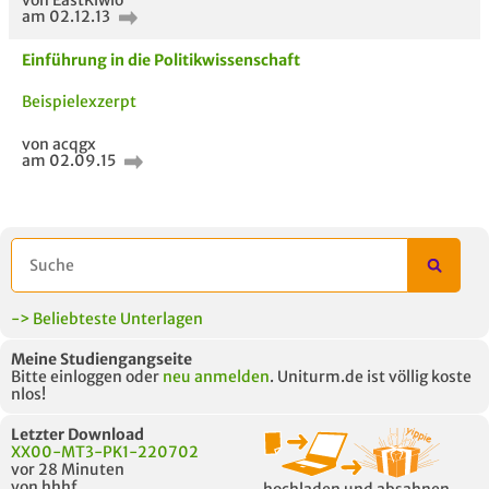
von EastKiwio
AUCH IM MODUL
TITEL DER
HOC
am 02.12.13
UNTERLAGE
Einführung in die Politikwissenschaft
Beispielexzerpt
von acqgx
am 02.09.15
-> Beliebteste Unterlagen
Meine Studiengangseite
Bitte einloggen oder
neu anmelden
. Uniturm.de ist völlig koste
nlos!
Letzter Download
XX00-MT3-PK1-220702
vor 28 Minuten
von hhhf