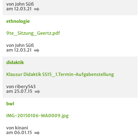
von John Süß
am 12.03.21
ethnologie
9te_Sitzung_Geertz.pdf
von John Süß
am 12.03.21
didaktik
Klausur Didaktik SS15_1.Termin-Aufgabenstellung
5 VERWANDTE
TITEL DER
HOC
MODULE
UNTERLAGE
von ribery543
am 25.07.15
bwl
IMG-20150106-WA0009.jpg
von kinani
am 06.01.15