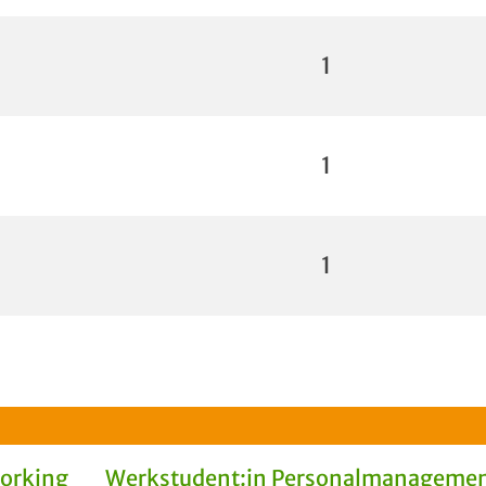
1
1
1
Working
Werkstudent:in Personalmanagemen