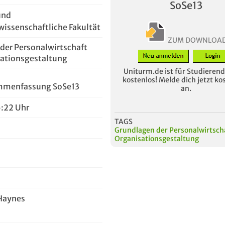
SoSe13
und
wissenschaftliche Fakultät
ZUM DOWNLOA
der Personalwirtschaft
ationsgestaltung
Uniturm.de ist für Studierende
kostenlos! Melde dich jetzt ko
mmenfassung SoSe13
an.
5:22 Uhr
TAGS
Grundlagen der Personalwirtsch
Organisationsgestaltung
Haynes