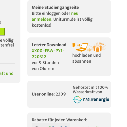
Meine Studiengangseite
Bitte einloggen oder
neu
anmelden
. Uniturm.de ist völlig
D
kostenlos!
 völlig
Letzter Download
stenfrei
XX00-EBW-PY1-
hochladen und
220312
absahnen
vor 9 Stunden
von Oluremi
aft und
Gehostet mit 100%
Wasserkraft von
User online:
2309
Rabatte für jeden Warenkorb