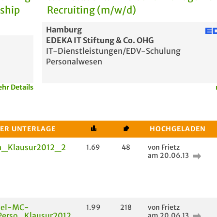
rship
Recruiting (m/w/d)
Hamburg
EDEKA IT Stiftung & Co. OHG
IT-Dienstleistungen/EDV-Schulung
Personalwesen
hr Details
DER UNTERLAGE
HOCHGELADEN
_Klausur2012_2
1.69
48
von Frietz
am 20.06.13
iel-MC-
1.99
218
von Frietz
Perso_Klausur2012
am 20.06.13