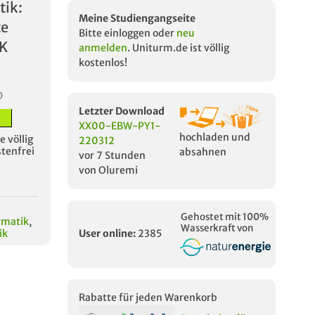
tik:
Meine Studiengangseite
te
Bitte einloggen oder
neu
PK
anmelden
. Uniturm.de ist völlig
kostenlos!
D
Letzter Download
XX00-EBW-PY1-
hochladen und
 völlig
220312
stenfrei
absahnen
vor 7 Stunden
von Oluremi
Gehostet mit 100%
rmatik
,
Wasserkraft von
ik
User online:
2385
Rabatte für jeden Warenkorb