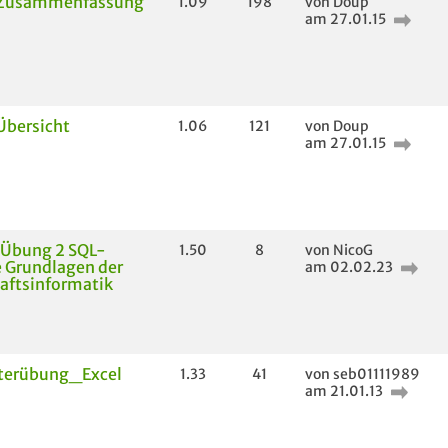
 Zusammenfassung
1.09
198
von Doup
am 27.01.15
Übersicht
1.06
121
von Doup
am 27.01.15
 Übung 2 SQL-
1.50
8
von NicoG
 Grundlagen der
am 02.02.23
aftsinformatik
erübung_Excel
1.33
41
von seb01111989
am 21.01.13