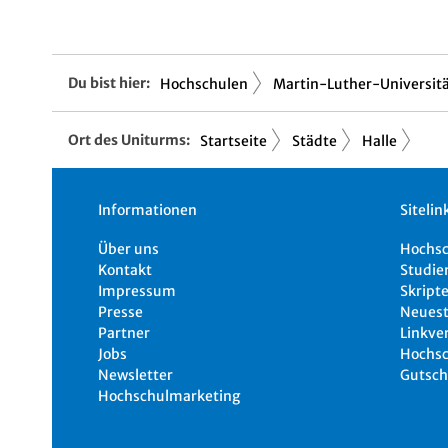
Du bist hier:
Hochschulen
Martin-Luther-Universitä.
Ort des Uniturms:
Startseite
Städte
Halle
Informationen
Sitelin
Über uns
Hochs
Kontakt
Studie
Impressum
Skripte
Presse
Neuest
Partner
Linkve
Jobs
Hochsc
Newsletter
Gutsch
Hochschulmarketing