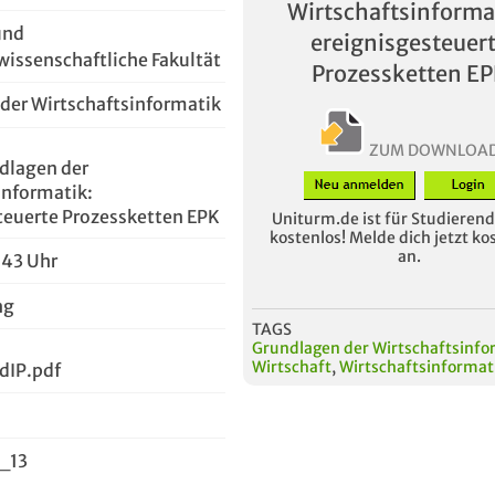
Wirtschaftsinforma
und
ereignisgesteuer
wissenschaftliche Fakultät
Prozessketten E
der Wirtschaftsinformatik
ZUM DOWNLOA
dlagen der
informatik:
teuerte Prozessketten EPK
Uniturm.de ist für Studierende
kostenlos! Melde dich jetzt ko
an.
:43 Uhr
ng
TAGS
Grundlagen der Wirtschaftsinfo
Wirtschaft
,
Wirtschaftsinformat
IP.pdf
_13