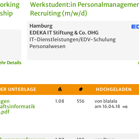
Working
Werkstudent:in Personalmanagemen
rship
Recruiting (m/w/d)
Hamburg
EDEKA IT Stiftung & Co. OHG
IT-Dienstleistungen/EDV-Schulung
Personalwesen
hr Details
DER UNTERLAGE
HOCHGELADEN
agen
1.08
556
von blalala
aftsinformatik
am 16.04.18
.pdf