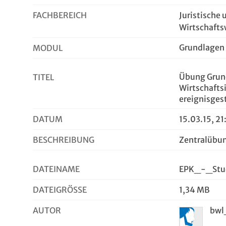
FACHBEREICH
Juristische 
Wirtschafts
Grundlagen 
MODUL
Übung Grun
TITEL
Wirtschafts
ereignisges
DATUM
15.03.15, 21
BESCHREIBUNG
Zentralübu
DATEINAME
EPK_-_Stud
DATEIGRÖSSE
1,34 MB
AUTOR
bwl