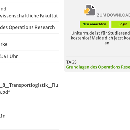
und
ZUM DOWNLOA
wissenschaftliche Fakultät
des Operations Research
Uniturm.de ist für Studierende
kostenlos! Melde dich jetzt ko
an.
erke
4:41 Uhr
TAGS
Grundlagen des Operations Res
8_Transportlogistik_Flu
e.pdf
k1n