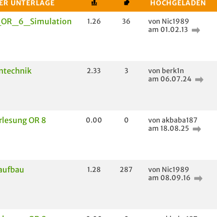
DER UNTERLAGE
HOCHGELADEN
_OR_6_Simulation
1.26
36
von Nic1989
am 01.02.13
ntechnik
2.33
3
von berk1n
am 06.07.24
orlesung OR 8
0.00
0
von akbaba187
am 18.08.25
aufbau
1.28
287
von Nic1989
am 08.09.16