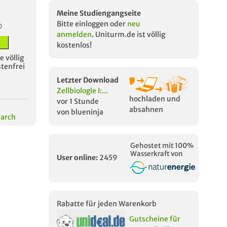
Meine Studiengangseite
Bitte einloggen oder
neu
D
anmelden
. Uniturm.de ist völlig
kostenlos!
 völlig
stenfrei
Letzter Download
Zellbiologie I:...
hochladen und
vor 1 Stunde
absahnen
von blueninja
earch
Gehostet mit 100%
Wasserkraft von
User online:
2459
Rabatte für jeden Warenkorb
Gutscheine für