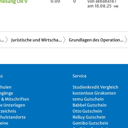
orlesung OR 9
0.00
0
von akbaba187
am 18.08.25
..
Juristische und Wirtscha...
Grundlagen des Operation...
ks
Service
chulen
Studienkredit Vergleich
ngänge
kostenlose Girokonten
 & Mitschriften
temu Gutschein
e Unterlagen
Babbel Gutschein
rzeichnis
Otto Gutschein
hulstandorte
ReBuy Gutschein
eine
Gomibo Gutschein