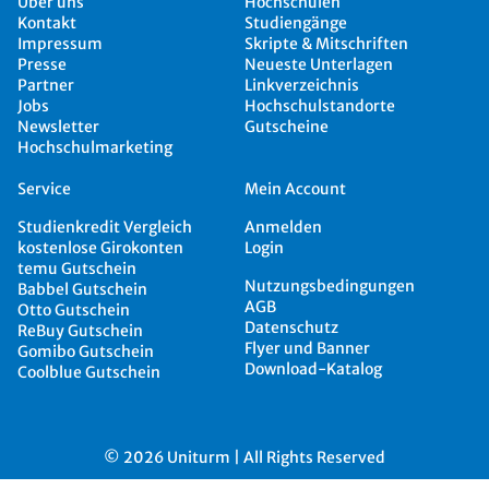
Über uns
Hochschulen
Kontakt
Studiengänge
Impressum
Skripte & Mitschriften
Presse
Neueste Unterlagen
Partner
Linkverzeichnis
Jobs
Hochschulstandorte
Newsletter
Gutscheine
Hochschulmarketing
Service
Mein Account
Studienkredit Vergleich
Anmelden
kostenlose Girokonten
Login
temu Gutschein
Nutzungsbedingungen
Babbel Gutschein
AGB
Otto Gutschein
Datenschutz
ReBuy Gutschein
Flyer und Banner
Gomibo Gutschein
Download-Katalog
Coolblue Gutschein
© 2026 Uniturm | All Rights Reserved