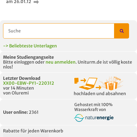
am 26.01.12
AUCH IM MODUL
TITEL DER
HOC
UNTERLAGE
-> Beliebteste Unterlagen
Meine Studiengangseite
Bitte einloggen oder
neu anmelden
. Uniturm.de ist völlig koste
nlos!
Letzter Download
XX00-EBW-PY1-220312
vor 14 Minuten
von Oluremi
hochladen und absahnen
Gehostet mit 100%
Wasserkraft von
User online:
2361
Rabatte für jeden Warenkorb