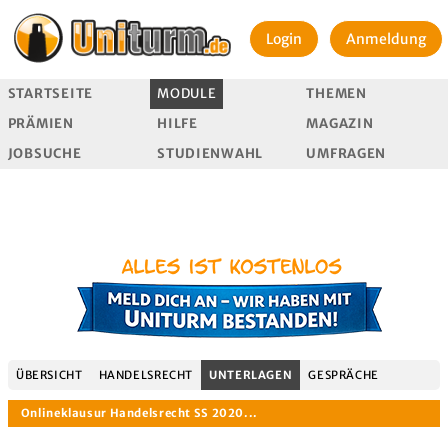
Login
Anmeldung
STARTSEITE
MODULE
THEMEN
PRÄMIEN
HILFE
MAGAZIN
JOBSUCHE
STUDIENWAHL
UMFRAGEN
ÜBERSICHT
HANDELSRECHT
UNTERLAGEN
GESPRÄCHE