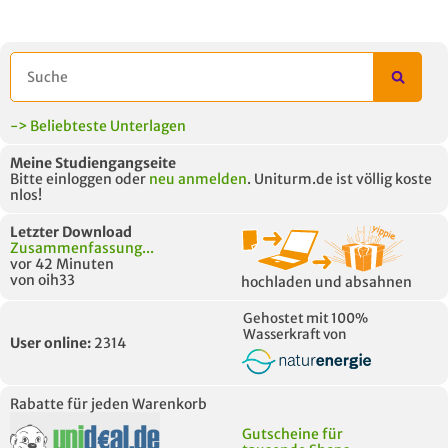
AUCH IM MODUL
TITEL DER
HOC
UNTERLAGE
-> Beliebteste Unterlagen
Meine Studiengangseite
Bitte einloggen oder
neu anmelden
. Uniturm.de ist völlig koste
nlos!
Letzter Download
Zusammenfassung...
vor 42 Minuten
von oih33
hochladen und absahnen
Gehostet mit 100%
Wasserkraft von
User online:
2314
Rabatte für jeden Warenkorb
Gutscheine für