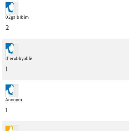
02gaib1bim
2
therobbyable
1
Bewertung
Anonym
1