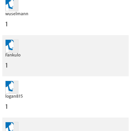
wuselmann
1
Fankulo
1
Bewertung
logan815
1