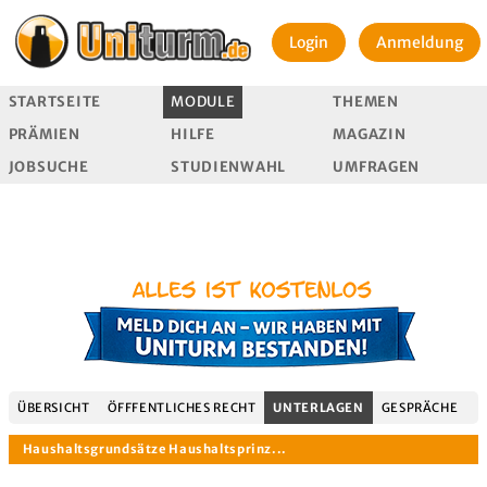
Login
Anmeldung
STARTSEITE
MODULE
THEMEN
PRÄMIEN
HILFE
MAGAZIN
JOBSUCHE
STUDIENWAHL
UMFRAGEN
ÜBERSICHT
ÖFFFENTLICHES RECHT
UNTERLAGEN
GESPRÄCHE