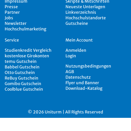
Impressum
Skripte & Mitschriften
Presse
Neueste Unterlagen
Partner
Linkverzeichnis
Jobs
Hochschulstandorte
Newsletter
Gutscheine
Hochschulmarketing
Service
Mein Account
Studienkredit Vergleich
Anmelden
kostenlose Girokonten
Login
temu Gutschein
Nutzungsbedingungen
Babbel Gutschein
AGB
Otto Gutschein
Datenschutz
ReBuy Gutschein
Flyer und Banner
Gomibo Gutschein
Download-Katalog
Coolblue Gutschein
© 2026 Uniturm | All Rights Reserved