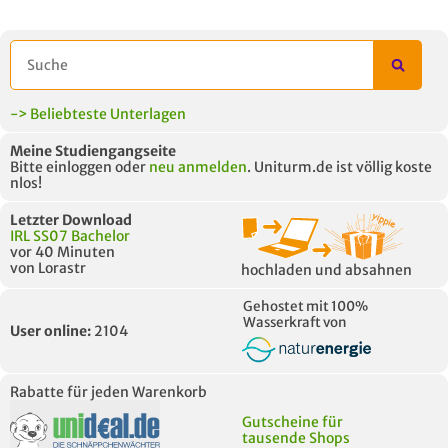
AUCH IM MODUL
TITEL DER
HOC
UNTERLAGE
-> Beliebteste Unterlagen
Meine Studiengangseite
Bitte einloggen oder
neu anmelden
. Uniturm.de ist völlig koste
nlos!
Letzter Download
IRL SS07 Bachelor
vor 40 Minuten
von Lorastr
hochladen und absahnen
Gehostet mit 100%
Wasserkraft von
User online:
2104
Rabatte für jeden Warenkorb
Gutscheine für
tausende Shops