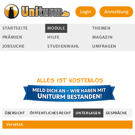
Login
Anmeldung
STARTSEITE
MODULE
THEMEN
PRÄMIEN
HILFE
MAGAZIN
JOBSUCHE
STUDIENWAHL
UMFRAGEN
ÜBERSICHT
ÖFFFENTLICHES RECHT
UNTERLAGEN
GESPRÄCHE