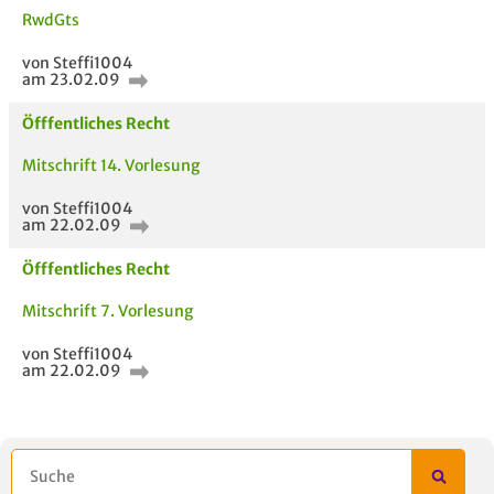
RwdGts
von Steffi1004
am 23.02.09
Öfffentliches Recht
Mitschrift 14. Vorlesung
von Steffi1004
am 22.02.09
Öfffentliches Recht
Mitschrift 7. Vorlesung
von Steffi1004
am 22.02.09
AUCH IM MODUL
TITEL DER
HOC
UNTERLAGE