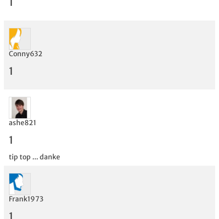
1
Conny632
Bewertung
1
ashe821
1
tip top ... danke
Frank1973
1