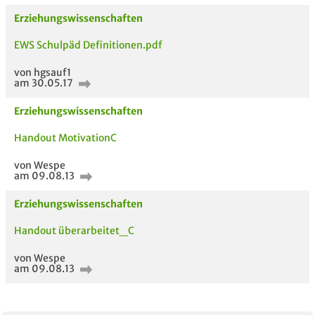
Erziehungswissenschaften
EWS Schulpäd Definitionen.pdf
AUCH IM MODUL
TITEL DER
HOC
von hgsauf1
UNTERLAGE
am 30.05.17
Erziehungswissenschaften
Handout MotivationC
von Wespe
am 09.08.13
Erziehungswissenschaften
Handout überarbeitet_C
von Wespe
am 09.08.13