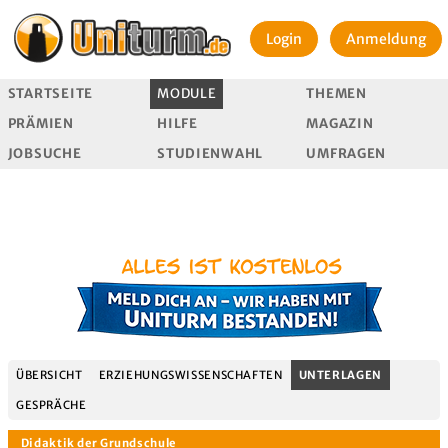
Login
Anmeldung
STARTSEITE
MODULE
THEMEN
PRÄMIEN
HILFE
MAGAZIN
JOBSUCHE
STUDIENWAHL
UMFRAGEN
ÜBERSICHT
ERZIEHUNGSWISSENSCHAFTEN
UNTERLAGEN
GESPRÄCHE