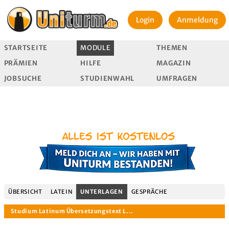
Login
Anmeldung
STARTSEITE
MODULE
THEMEN
PRÄMIEN
HILFE
MAGAZIN
JOBSUCHE
STUDIENWAHL
UMFRAGEN
ÜBERSICHT
LATEIN
UNTERLAGEN
GESPRÄCHE