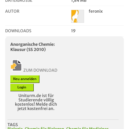
DATEIGRÖSSE
1,84 MB
AUTOR
feronix
DOWNLOADS
19
Anorganische Chemie:
Klausur (SS 2010)
ZUM DOWNLOAD
Uniturm.de ist für
Studierende völlig
kostenlos! Melde dich
jetzt kostenfrei an.
TAGS
Biologie
,
Chemie für Biologen
,
Chemie für Mediziner
,