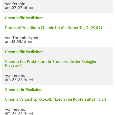
von feronix
am 07.07.16
Chemie für Mediziner
Protokoll Praktikum Chemie für Mediziner Tag 7 (2007)
von Thrombozyten
am 18.05.16
Chemie für Mediziner
Chemisches Praktikum für Studierende der Biologie:
Klausur III
von feronix
am 07.07.16
Chemie für Mediziner
AUCH IM MODUL
TITEL DER
HOC
Chemie Versuchsprotokoll: "Lösen von Kupfersulfat" 3.2.1
UNTERLAGE
von feronix
am 07.07.16