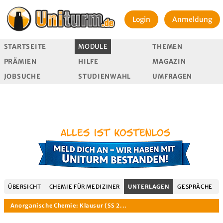
Login
Anmeldung
STARTSEITE
MODULE
THEMEN
PRÄMIEN
HILFE
MAGAZIN
JOBSUCHE
STUDIENWAHL
UMFRAGEN
ÜBERSICHT
CHEMIE FÜR MEDIZINER
UNTERLAGEN
GESPRÄCHE