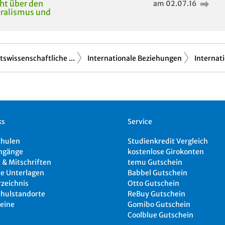
ht über den
am 02.07.16
ralismus und
tswissenschaftliche ...
Internationale Beziehungen
Internat
ks
Service
chulen
Studienkredit Vergleich
ngänge
kostenlose Girokonten
 & Mitschriften
temu Gutschein
e Unterlagen
Babbel Gutschein
rzeichnis
Otto Gutschein
hulstandorte
ReBuy Gutschein
eine
Gomibo Gutschein
Coolblue Gutschein