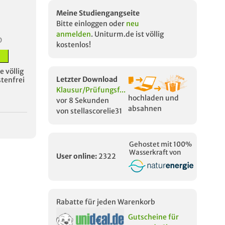
Meine Studiengangseite
Bitte einloggen oder
neu
anmelden
. Uniturm.de ist völlig
D
kostenlos!
 völlig
Letzter Download
stenfrei
Klausur/Prüfungsf...
hochladen und
vor 8 Sekunden
absahnen
von stellascorelie31
Gehostet mit 100%
Wasserkraft von
User online:
2322
Rabatte für jeden Warenkorb
Gutscheine für