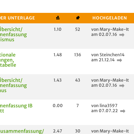
DER UNTERLAGE
HOCHGELADEN
Übersicht/
1.10
52
von Mary-Make-It
menfassung
am 02.07.16
lismus
tionale
1.48
136
von Steinchen14
ungen,
am 21.12.14
tabelle
Übersicht/
1.43
43
von Mary-Make-It
menfassung
am 02.07.16
mus
enfassung IB
0.00
7
von lina3597
tt
am 07.07.22
 Zusammenfassung/
2.47
30
von Mary-Make-It