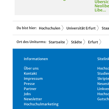
Übersic
Neolibe
Libe...
Du bist hier:
Hochschulen
Universität Erfurt
Staa
Ort des Uniturms:
Startseite
Städte
Erfurt
Informationen
Sitelin
Über uns
Hochs
Kontakt
Studie
Impressum
Skripte
Presse
Neuest
Partner
Linkve
Jobs
Hochsc
Newsletter
Gutsch
Hochschulmarketing