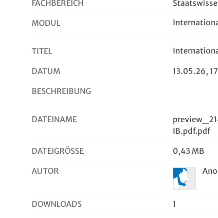
FACHBEREICH
Staatswisse
Internation
MODUL
Internation
TITEL
DATUM
13.05.26, 1
BESCHREIBUNG
DATEINAME
preview_21
IB.pdf.pdf
DATEIGRÖSSE
0,43 MB
AUTOR
An
DOWNLOADS
1