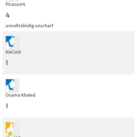
Picasso14
4
unvollständig unscharf
NoCock
Bewertung
1
Osama Khaled
1