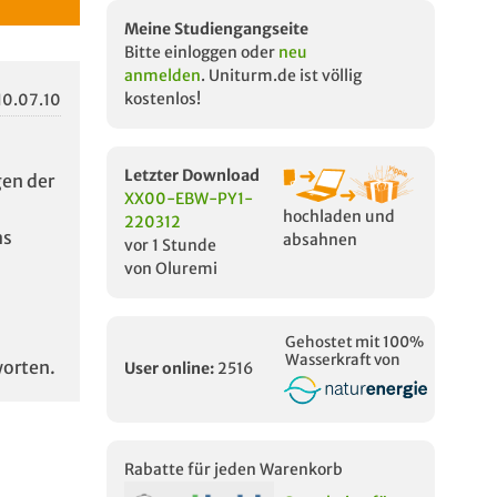
Meine Studiengangseite
Bitte einloggen oder
neu
anmelden
. Uniturm.de ist völlig
kostenlos!
10.07.10
Letzter Download
gen der
XX00-EBW-PY1-
hochladen und
220312
as
absahnen
vor 1 Stunde
von Oluremi
Gehostet mit 100%
Wasserkraft von
orten.
User online:
2516
Rabatte für jeden Warenkorb