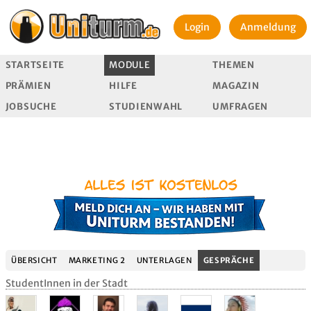
Login
Anmeldung
STARTSEITE
MODULE
THEMEN
PRÄMIEN
HILFE
MAGAZIN
JOBSUCHE
STUDIENWAHL
UMFRAGEN
ÜBERSICHT
MARKETING 2
UNTERLAGEN
GESPRÄCHE
StudentInnen in der Stadt