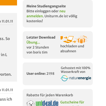
Meine Studiengangseite
Bitte einloggen oder
neu
anmelden
. Uniturm.de ist völlig
kostenlos!
 11.01.11
Letzter Download
ss. So
Übung...
hochladen und
vor 2 Stunden
absahnen
von boris tim
in L
Gehostet mit 100%
Wasserkraft von
User online:
2198
orten.
 11.01.11
Rabatte für jeden Warenkorb
uss ich
Gutscheine für