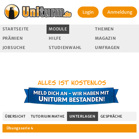
Login
Anmeldung
STARTSEITE
MODULE
THEMEN
PRÄMIEN
HILFE
MAGAZIN
JOBSUCHE
STUDIENWAHL
UMFRAGEN
ÜBERSICHT
TUTORIUM MATHE
UNTERLAGEN
GESPRÄCHE