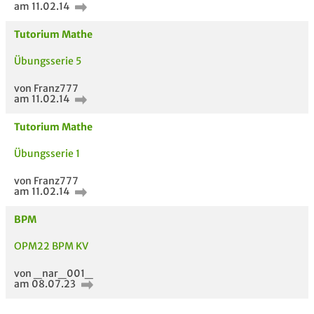
am 11.02.14
Tutorium Mathe
Übungsserie 5
von Franz777
am 11.02.14
Tutorium Mathe
Übungsserie 1
von Franz777
am 11.02.14
BPM
5 VERWANDTE
TITEL DER
HOC
OPM22 BPM KV
MODULE
UNTERLAGE
von _nar_001_
am 08.07.23