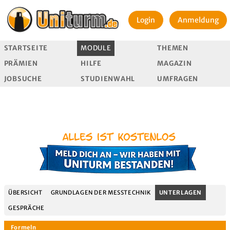
Login
Anmeldung
STARTSEITE
MODULE
THEMEN
PRÄMIEN
HILFE
MAGAZIN
JOBSUCHE
STUDIENWAHL
UMFRAGEN
ÜBERSICHT
GRUNDLAGEN DER MESSTECHNIK
UNTERLAGEN
GESPRÄCHE