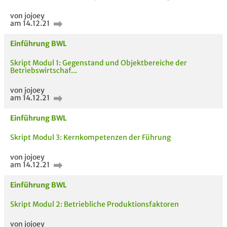
Bewertung
von jojoey
am 14.12.21
Einführung BWL
Skript Modul 1: Gegenstand und Objektbereiche der
Betriebswirtschaf...
AUCH IM MODUL
TITEL DER
HOC
von jojoey
UNTERLAGE
am 14.12.21
Einführung BWL
Skript Modul 3: Kernkompetenzen der Führung
von jojoey
am 14.12.21
Einführung BWL
Skript Modul 2: Betriebliche Produktionsfaktoren
von jojoey