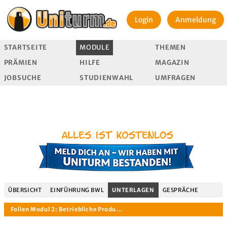
Login
Anmeldung
STARTSEITE
MODULE
THEMEN
PRÄMIEN
HILFE
MAGAZIN
JOBSUCHE
STUDIENWAHL
UMFRAGEN
ÜBERSICHT
EINFÜHRUNG BWL
UNTERLAGEN
GESPRÄCHE