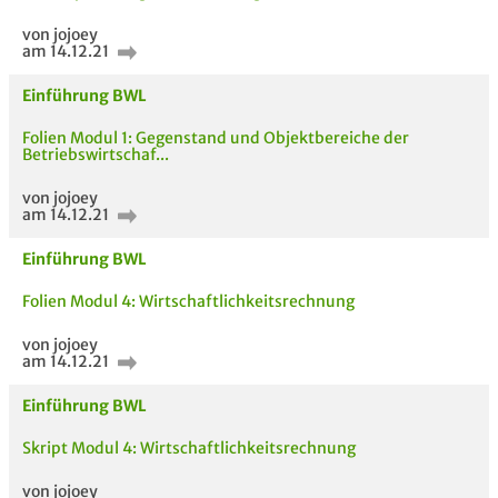
Bewertung
von jojoey
am 14.12.21
Einführung BWL
Folien Modul 1: Gegenstand und Objektbereiche der
Betriebswirtschaf...
AUCH IM MODUL
TITEL DER
HOC
von jojoey
UNTERLAGE
am 14.12.21
Einführung BWL
Folien Modul 4: Wirtschaftlichkeitsrechnung
von jojoey
am 14.12.21
Einführung BWL
Skript Modul 4: Wirtschaftlichkeitsrechnung
von jojoey