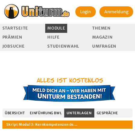
Login
Anmeldung
STARTSEITE
MODULE
THEMEN
PRÄMIEN
HILFE
MAGAZIN
JOBSUCHE
STUDIENWAHL
UMFRAGEN
ÜBERSICHT
EINFÜHRUNG BWL
UNTERLAGEN
GESPRÄCHE