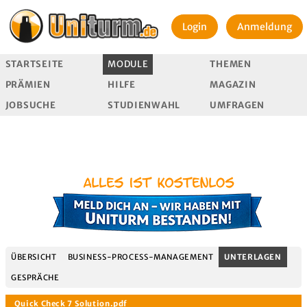
Login
Anmeldung
STARTSEITE
MODULE
THEMEN
PRÄMIEN
HILFE
MAGAZIN
JOBSUCHE
STUDIENWAHL
UMFRAGEN
ÜBERSICHT
BUSINESS-PROCESS-MANAGEMENT
UNTERLAGEN
GESPRÄCHE