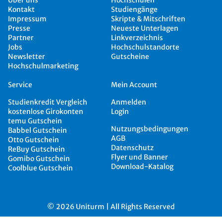
Über uns
Hochschulen
Kontakt
Studiengänge
Impressum
Skripte & Mitschriften
Presse
Neueste Unterlagen
Partner
Linkverzeichnis
Jobs
Hochschulstandorte
Newsletter
Gutscheine
Hochschulmarketing
Service
Mein Account
Studienkredit Vergleich
Anmelden
kostenlose Girokonten
Login
temu Gutschein
Nutzungsbedingungen
Babbel Gutschein
AGB
Otto Gutschein
Datenschutz
ReBuy Gutschein
Flyer und Banner
Gomibo Gutschein
Download-Katalog
Coolblue Gutschein
© 2026 Uniturm | All Rights Reserved