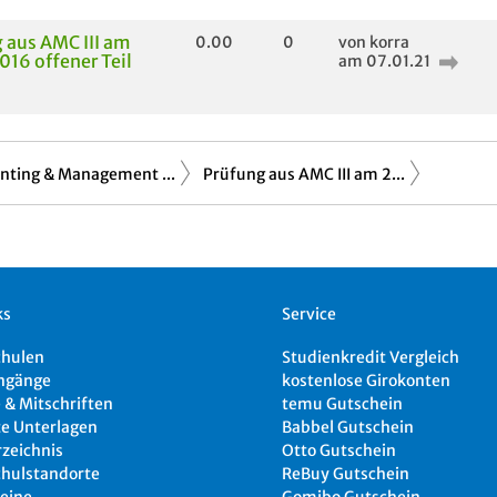
 aus AMC III am
0.00
0
von korra
016 offener Teil
am 07.01.21
nting & Management ...
Prüfung aus AMC III am 2...
ks
Service
chulen
Studienkredit Vergleich
ngänge
kostenlose Girokonten
 & Mitschriften
temu Gutschein
e Unterlagen
Babbel Gutschein
rzeichnis
Otto Gutschein
hulstandorte
ReBuy Gutschein
eine
Gomibo Gutschein