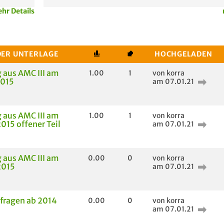
hr Details
DER UNTERLAGE
HOCHGELADEN
 aus AMC III am
1.00
1
von korra
2015
am 07.01.21
 aus AMC III am
1.00
1
von korra
015 offener Teil
am 07.01.21
 aus AMC III am
0.00
0
von korra
2015
am 07.01.21
fragen ab 2014
0.00
0
von korra
am 07.01.21