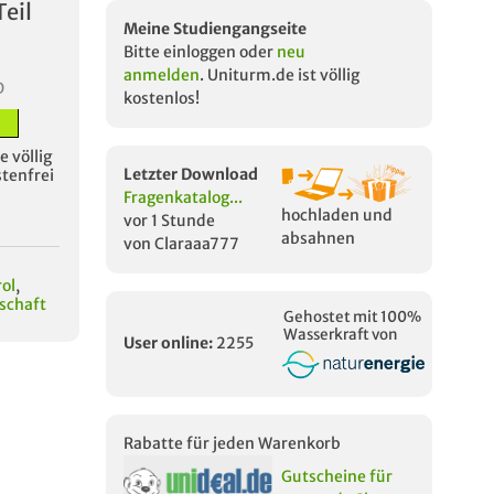
Teil
Meine Studiengangseite
Bitte einloggen oder
neu
anmelden
. Uniturm.de ist völlig
D
kostenlos!
 völlig
Letzter Download
stenfrei
Fragenkatalog...
hochladen und
vor 1 Stunde
absahnen
von Claraaa777
ol
,
schaft
Gehostet mit 100%
Wasserkraft von
User online:
2255
Rabatte für jeden Warenkorb
Gutscheine für