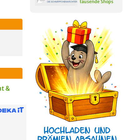
tausende Shops
t &