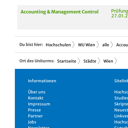
Prüfung
Accounting & Management Control
27.01.2
Du bist hier:
Hochschulen
WU Wien
alle
Accou
Ort des Uniturms:
Startseite
Städte
Wien
Informationen
Sitelin
Über uns
Hochs
Kontakt
Studie
Impressum
Skripte
Presse
Neuest
Partner
Linkve
Jobs
Hochsc
Newsletter
Gutsch