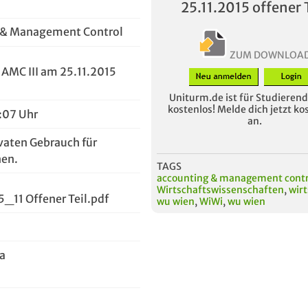
25.11.2015 offener 
 & Management Control
ZUM DOWNLOA
 AMC III am 25.11.2015
Uniturm.de ist für Studierende
kostenlos! Melde dich jetzt ko
5:07 Uhr
an.
vaten Gebrauch für
en.
TAGS
accounting & management contr
Wirtschaftswissenschaften
,
wirt
5_11 Offener Teil.pdf
wu wien
,
WiWi
,
wu wien
ra