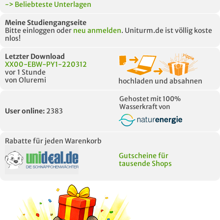
-> Beliebteste Unterlagen
Meine Studiengangseite
Bitte einloggen oder
neu anmelden
. Uniturm.de ist völlig koste
nlos!
Letzter Download
XX00-EBW-PY1-220312
vor 1 Stunde
von Oluremi
hochladen und absahnen
Gehostet mit 100%
Wasserkraft von
User online:
2383
Rabatte für jeden Warenkorb
Gutscheine für
tausende Shops