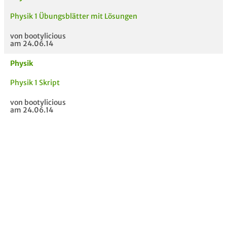
Physik 1 Übungsblätter mit Lösungen
von bootylicious
am 24.06.14
Physik
MODULE
TITEL DER UNTERLAG
HOC
Physik 1 Skript
E
von bootylicious
am 24.06.14