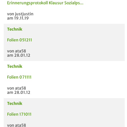
Erinnerungsprotokoll Klausur Sozialps...
von justjustin
am 19.11.19
Technik
Folien 051211
von ata58
am 28.01.12
Technik
Folien 071111
MODUL
TITEL DER UNTERLAG
HOC
von ata58
E
am 28.01.12
Technik
Folien 171011
von ata58