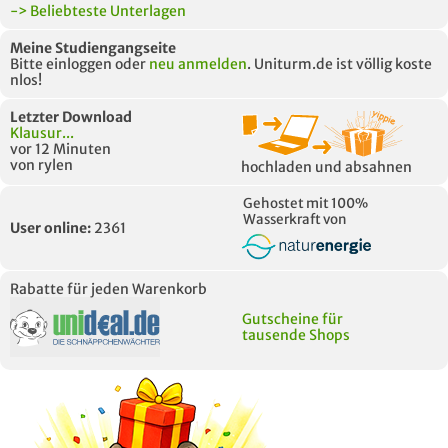
-> Beliebteste Unterlagen
Meine Studiengangseite
Bitte einloggen oder
neu anmelden
. Uniturm.de ist völlig koste
nlos!
Letzter Download
Klausur...
vor 12 Minuten
von rylen
hochladen und absahnen
Gehostet mit 100%
Wasserkraft von
User online:
2361
Rabatte für jeden Warenkorb
Gutscheine für
tausende Shops