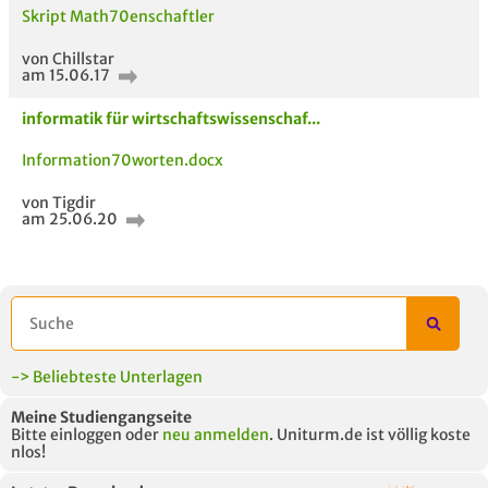
Skript Math70enschaftler
Neues Thema
starten
von Chillstar
am 15.06.17
informatik für wirtschaftswissenschaf...
Information70worten.docx
von Tigdir
am 25.06.20
ähnliche Fächer und
Titel der Unterlage
h
Module anderer Unis
-> Beliebteste Unterlagen
Meine Studiengangseite
Bitte einloggen oder
neu anmelden
. Uniturm.de ist völlig koste
nlos!