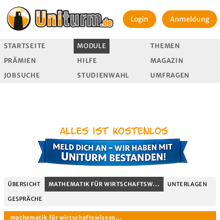
Login
Anmeldung
STARTSEITE
MODULE
THEMEN
PRÄMIEN
HILFE
MAGAZIN
JOBSUCHE
STUDIENWAHL
UMFRAGEN
ÜBERSICHT
MATHEMATIK FÜR WIRTSCHAFTSW...
UNTERLAGEN
GESPRÄCHE