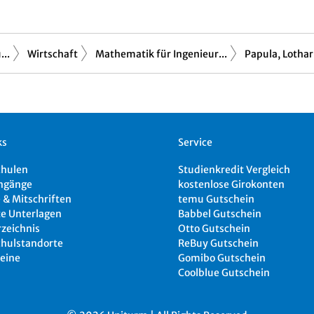
..
Wirtschaft
Mathematik für Ingenieur...
Papula, Lothar
ks
Service
chulen
Studienkredit Vergleich
ngänge
kostenlose Girokonten
 & Mitschriften
temu Gutschein
e Unterlagen
Babbel Gutschein
rzeichnis
Otto Gutschein
hulstandorte
ReBuy Gutschein
eine
Gomibo Gutschein
Coolblue Gutschein