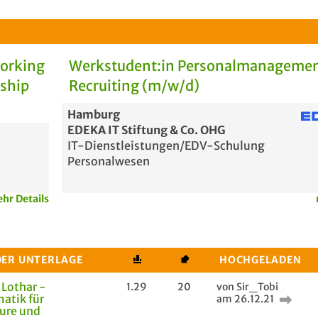
Working
Werkstudent:in Personalmanagemen
rship
Recruiting (m/w/d)
Hamburg
EDEKA IT Stiftung & Co. OHG
IT-Dienstleistungen/EDV-Schulung
Personalwesen
hr Details
DER UNTERLAGE
HOCHGELADEN
 Lothar -
1.29
20
von Sir_Tobi
atik für
am 26.12.21
ure und