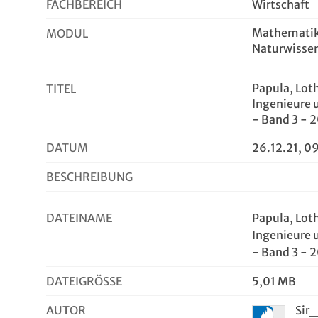
FACHBEREICH
Wirtschaft
Mathematik 
MODUL
Naturwissen
Papula, Lot
TITEL
Ingenieure 
- Band 3 - 2
DATUM
26.12.21, 0
BESCHREIBUNG
DATEINAME
Papula, Lot
Ingenieure 
- Band 3 - 
DATEIGRÖSSE
5,01 MB
AUTOR
Sir