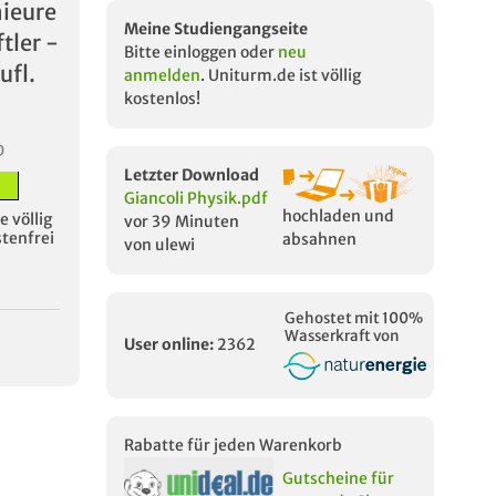
ieure
Meine Studiengangseite
tler -
Bitte einloggen oder
neu
ufl.
anmelden
. Uniturm.de ist völlig
kostenlos!
D
Letzter Download
Giancoli Physik.pdf
hochladen und
 völlig
vor 39 Minuten
stenfrei
absahnen
von ulewi
Gehostet mit 100%
Wasserkraft von
User online:
2362
Rabatte für jeden Warenkorb
Gutscheine für