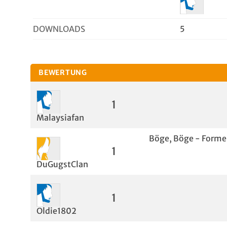
DOWNLOADS
5
BEWERTUNG
1
Malaysiafan
Böge, Böge - Formel
1
DuGugstClan
1
Oldie1802