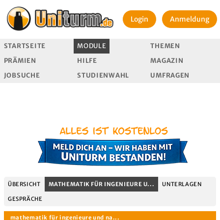
Login
Anmeldung
STARTSEITE
MODULE
THEMEN
PRÄMIEN
HILFE
MAGAZIN
JOBSUCHE
STUDIENWAHL
UMFRAGEN
ÜBERSICHT
MATHEMATIK FÜR INGENIEURE U...
UNTERLAGEN
GESPRÄCHE