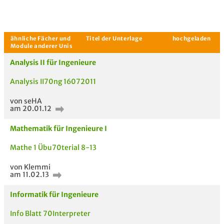
Analysis II für Ingenieure
Analysis II70ng 16072011
von seHA
am 20.01.12
Aktuelle Gespräche
Le
Mathematik für Ingenieure I
Be
Mathe 1 Übu70terial 8-13
Neues Thema
von Klemmi
starten
am 11.02.13
Informatik für Ingenieure
Info Blatt 70Interpreter