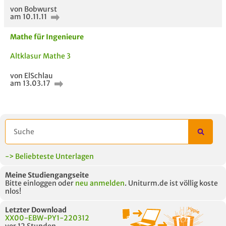
von Bobwurst
am 10.11.11
Mathe für Ingenieure
ähnliche Fächer und
Titel der Unterlage
h
Altklasur Mathe 3
Module anderer Unis
von ElSchlau
am 13.03.17
-> Beliebteste Unterlagen
Meine Studiengangseite
Bitte einloggen oder
neu anmelden
. Uniturm.de ist völlig koste
nlos!
Letzter Download
XX00-EBW-PY1-220312