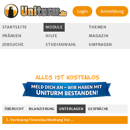
Login
Anmeldung
STARTSEITE
MODULE
THEMEN
PRÄMIEN
HILFE
MAGAZIN
JOBSUCHE
STUDIENWAHL
UMFRAGEN
ÜBERSICHT
BILANZIERUNG
UNTERLAGEN
GESPRÄCHE