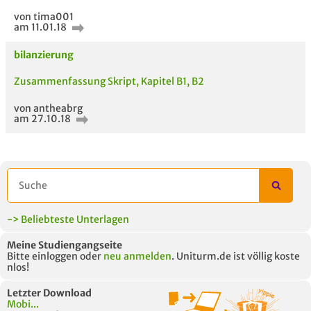
von tima001
am 11.01.18
AUCH IM MODUL
TITEL DER
HOC
UNTERLAGE
bilanzierung
Zusammenfassung Skript, Kapitel B1, B2
von antheabrg
am 27.10.18
-> Beliebteste Unterlagen
Meine Studiengangseite
Bitte einloggen oder
neu anmelden
. Uniturm.de ist völlig koste
nlos!
Letzter Download
Mobi...