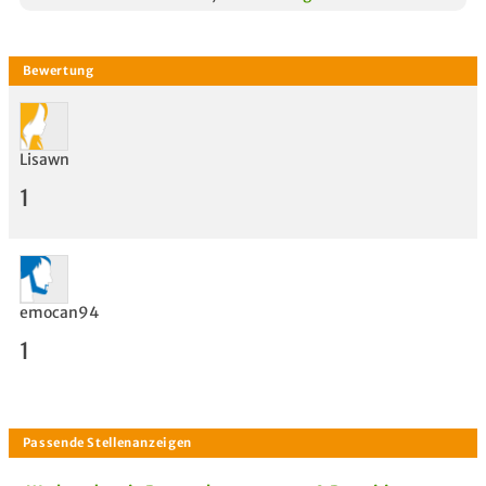
Lisawn
1
emocan94
1
Bewertung