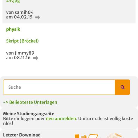
29.jpg
von samih04
am 04.02.15
physik
ähnliche Fächer und
Titel der Unterlage
h
Skript (Bröckel)
Module anderer Unis
von Jimmy89
am 08.11.16
-> Beliebteste Unterlagen
Meine Studiengangseite
Bitte einloggen oder
neu anmelden
. Uniturm.de ist völlig koste
nlos!
Letzter Download