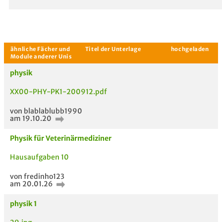
physik
XX00-PHY-PK1-200912.pdf
von blablablubb1990
am 19.10.20
Aktuelle Gespräche
Le
Physik für Veterinärmediziner
Be
Hausaufgaben 10
Neues Thema
von fredinho123
starten
am 20.01.26
physik 1