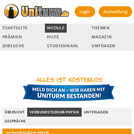
Login
Anmeldung
STARTSEITE
MODULE
THEMEN
PRÄMIEN
HILFE
MAGAZIN
JOBSUCHE
STUDIENWAHL
UMFRAGEN
ÜBERSICHT
VERBUNDSTUDIUM PHYSIK
UNTERLAGEN
GESPRÄCHE