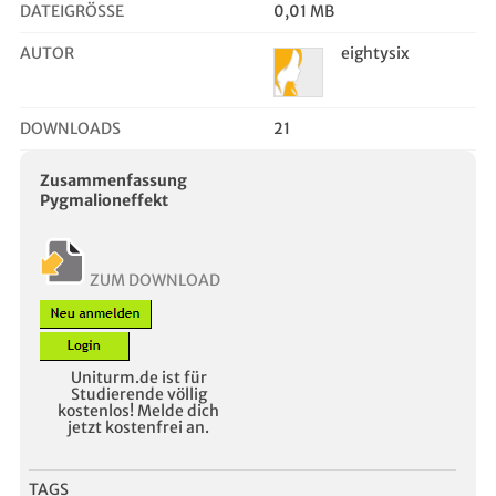
DATEIGRÖSSE
0,01 MB
AUTOR
eightysix
DOWNLOADS
21
Zusammenfassung
Pygmalioneffekt
ZUM DOWNLOAD
Uniturm.de ist für
Studierende völlig
kostenlos! Melde dich
jetzt kostenfrei an.
TAGS