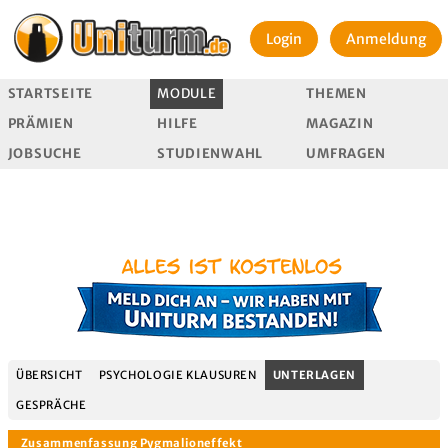
Login
Anmeldung
STARTSEITE
MODULE
THEMEN
PRÄMIEN
HILFE
MAGAZIN
JOBSUCHE
STUDIENWAHL
UMFRAGEN
ÜBERSICHT
PSYCHOLOGIE KLAUSUREN
UNTERLAGEN
GESPRÄCHE