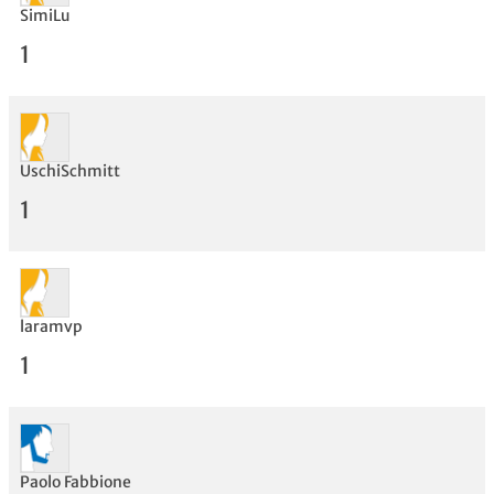
SimiLu
1
UschiSchmitt
1
Bewertung
laramvp
1
Paolo Fabbione