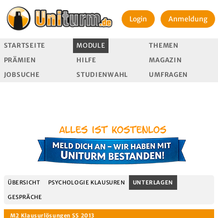
Login
Anmeldung
STARTSEITE
MODULE
THEMEN
PRÄMIEN
HILFE
MAGAZIN
JOBSUCHE
STUDIENWAHL
UMFRAGEN
ÜBERSICHT
PSYCHOLOGIE KLAUSUREN
UNTERLAGEN
GESPRÄCHE