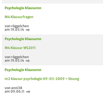
Psychologie Klausuren
M4 Klausurfragen
von röggelchen
am 19.03.14
Psychologie Klausuren
M4 Klausur WS2011
von röggelchen
am 19.03.14
Psychologie Klausuren
AUCH IM MODUL
TITEL DER
HOC
m2 klausur psychologie 09-03-2009 + lösung
UNTERLAGE
von anni38
am 09.06.11