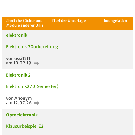
elektronik
Elektronik 70orbereitung
von ossi1311
am 10.02.19
Aktuelle Gespräche
Le
Elektronik 2
Be
Elektronik270rSemester)
Neues Thema
starten
von Anonym
am 12.07.26
Optoelektronik
Klausurbeispiel E2