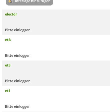
Unterlage hinzufügen
elector
Bitte einloggen
Aktuelle
hoc
et4
Unterlagen
Bitte einloggen
et3
Bitte einloggen
et1
Bitte einloggen