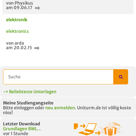
von Physikus
am 09.06.17
elektronik
ähnliche Fächer und
Titel der Unterlage
h
elektronics
Module anderer Unis
von arda
am 20.02.15
-> Beliebteste Unterlagen
Meine Studiengangseite
Bitte einloggen oder
neu anmelden
. Uniturm.de ist völlig koste
nlos!
Letzter Download
Grundlagen BWL...
vor 1 Stunde