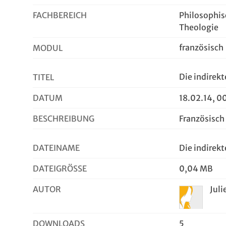
FACHBEREICH
Philosophis
Theologie
französisch
MODUL
Die indirek
TITEL
DATUM
18.02.14, 0
BESCHREIBUNG
Französisc
DATEINAME
Die indirek
DATEIGRÖSSE
0,04 MB
AUTOR
Juli
DOWNLOADS
5