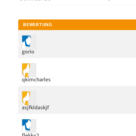
BEWERTUNG
gorio
qkimcharles
asjfkldaskjf
flekky2