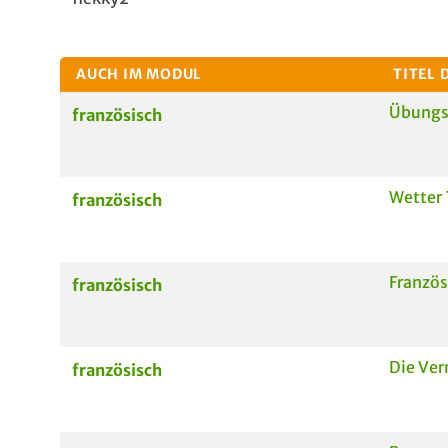
AUCH IM MODUL
TITEL 
Übungs
französisch
Wetter 
französisch
Franzö
französisch
Die Ve
französisch