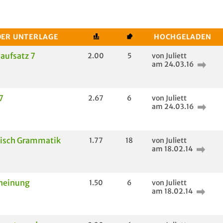
DER UNTERLAGE
HOCHGELADEN
aufsatz 7
2.00
5
von Juliett
am 24.03.16
7
2.67
6
von Juliett
am 24.03.16
sisch Grammatik
1.77
18
von Juliett
am 18.02.14
rneinung
1.50
6
von Juliett
am 18.02.14