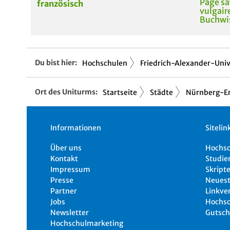
Page sa
französisch
vulgair
Buchwi
Du bist hier:
Hochschulen
Friedrich-Alexander-Univ.
Ort des Uniturms:
Startseite
Städte
Nürnberg-E
Informationen
Sitelin
Über uns
Hochs
Kontakt
Studie
Impressum
Skripte
Presse
Neuest
Partner
Linkve
Jobs
Hochsc
Newsletter
Gutsch
Hochschulmarketing