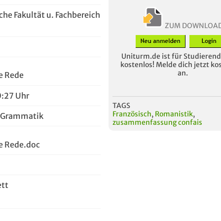
che Fakultät u. Fachbereich
ZUM DOWNLOA
Uniturm.de ist für Studierende
kostenlos! Melde dich jetzt ko
an.
te Rede
0:27 Uhr
TAGS
Französisch
,
Romanistik
,
h Grammatik
zusammenfassung confais
te Rede.doc
ett