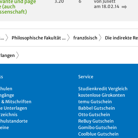
vante und page
3.20
6
von Juliett
e (auch
am 18.02.14
ssenschaft)
..
Philosophische Fakultät ...
französisch
Die indirekte R
rlangen
ks
Service
chulen
Studienkredit Vergleich
ngänge
kostenlose Girokonten
 & Mitschriften
temu Gutschein
e Unterlagen
Babbel Gutschein
rzeichnis
Otto Gutschein
hulstandorte
ReBuy Gutschein
eine
Gomibo Gutschein
Coolblue Gutschein