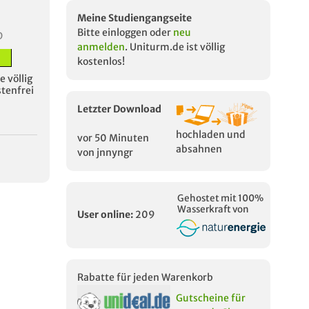
Meine Studiengangseite
Bitte einloggen oder
neu
D
anmelden
. Uniturm.de ist völlig
kostenlos!
 völlig
stenfrei
Letzter Download
hochladen und
vor 50 Minuten
absahnen
von jnnyngr
Gehostet mit 100%
Wasserkraft von
User online:
209
Rabatte für jeden Warenkorb
Gutscheine für