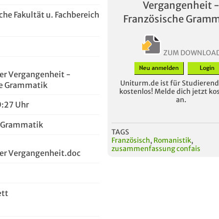
Vergangenheit 
che Fakultät u. Fachbereich
Französische Gramm
ZUM DOWNLOA
der Vergangenheit -
Uniturm.de ist für Studierende
he Grammatik
kostenlos! Melde dich jetzt ko
an.
0:27 Uhr
h Grammatik
TAGS
Französisch
,
Romanistik
,
zusammenfassung confais
der Vergangenheit.doc
ett