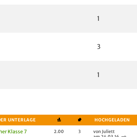
1
3
1
DER UNTERLAGE
HOCHGELADEN
her Klasse 7
2.00
3
von Juliett
am 24.03.16