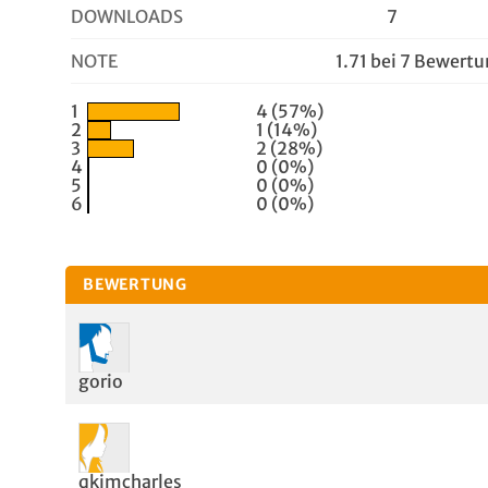
DOWNLOADS
7
NOTE
1.71 bei 7 Bewert
1
4 (57%)
2
1 (14%)
3
2 (28%)
4
0 (0%)
5
0 (0%)
6
0 (0%)
BEWERTUNG
gorio
qkimcharles