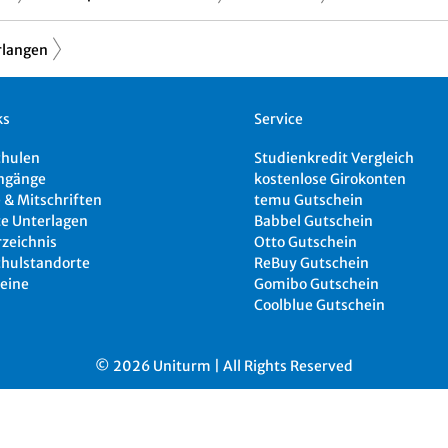
rlangen
ks
Service
chulen
Studienkredit Vergleich
ngänge
kostenlose Girokonten
 & Mitschriften
temu Gutschein
e Unterlagen
Babbel Gutschein
rzeichnis
Otto Gutschein
hulstandorte
ReBuy Gutschein
eine
Gomibo Gutschein
Coolblue Gutschein
© 2026 Uniturm | All Rights Reserved