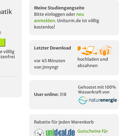
-
Meine Studiengangseite
atik
Bitte einloggen oder
neu
anmelden
. Uniturm.de ist völlig
kostenlos!
D
Letzter Download
 völlig
stenfrei
hochladen und
vor 45 Minuten
absahnen
von jnnyngr
Gehostet mit 100%
Wasserkraft von
User online:
318
Rabatte für jeden Warenkorb
Gutscheine für