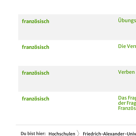
Übungs
französisch
Die Ve
französisch
Verben 
französisch
Das Fr
französisch
der Fra
Französ
Du bist hier:
Hochschulen
Friedrich-Alexander-Univ.