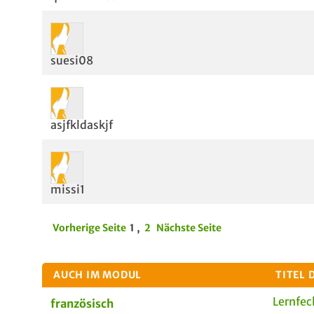
suesi08
asjfkldaskjf
missi1
Vorherige Seite
1
,
2
Nächste Seite
AUCH IM MODUL
TITEL 
Lernfec
französisch