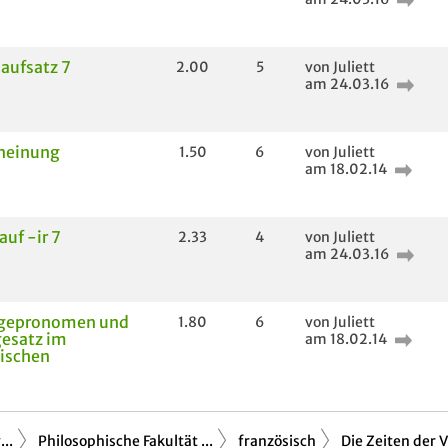
aufsatz 7
2.00
5
von Juliett
am 24.03.16
rneinung
1.50
6
von Juliett
am 18.02.14
auf -ir 7
2.33
4
von Juliett
am 24.03.16
agepronomen und
1.80
6
von Juliett
gesatz im
am 18.02.14
ischen
..
Philosophische Fakultät ...
französisch
Die Zeiten der 