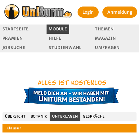
Login
Anmeldung
STARTSEITE
MODULE
THEMEN
PRÄMIEN
HILFE
MAGAZIN
JOBSUCHE
STUDIENWAHL
UMFRAGEN
ÜBERSICHT
BOTANIK
UNTERLAGEN
GESPRÄCHE