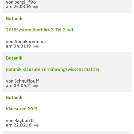
von bergi_f96
am 25.03.16
Botanik
2018Systemüberblick2-Teil2.pdf
von Annakarennina
am 04.01.19
Botanik
Botanik Klausuren Ernährungswissenschaftler
von Schnuffpuff
am 09.05.11
AUCH IM MODUL
TITEL DER
HOC
UNTERLAGE
Botanik
Klausuren 2015
von Bayburt0
am 22.02.16